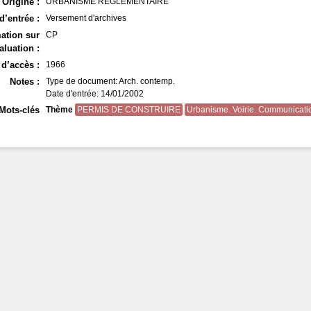
Origine :
URBANISME REGLEMENTAIRE
d’entrée :
Versement d'archives
ation sur
CP
aluation :
d’accès :
1966
Notes :
Type de document: Arch. contemp.
Date d'entrée: 14/01/2002
Mots-clés
Thème
PERMIS DE CONSTRUIRE
Urbanisme. Voirie. Communicati