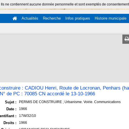
 Ils ne contiennent aucune donnée personnelle et sont exemptés de consentement (Ar
Actualités
Recherche
Infos pratiques
Histoire municipale
construire : CADIOU Henri, Route de Locronan, Penhars (hab
 N° de PC : 70085 CN accordé le 13-10-1966
Sujet :
PERMIS DE CONSTRUIRE ; Urbanisme. Voirie. Communications
Date :
1966
entifiant :
17W/32/10
Droits :
1966