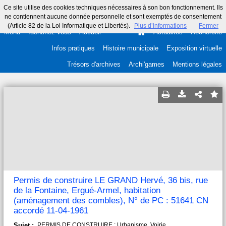
Ce site utilise des cookies techniques nécessaires à son bon fonctionnement. Ils
ne contiennent aucune donnée personnelle et sont exemptés de consentement
(Article 82 de la Loi Informatique et Libertés).
Plus d’informations
Fermer
Menu
Identifiez-vous
Accueil
Actualités
Recherche
Infos pratiques
Histoire municipale
Exposition virtuelle
Trésors d'archives
Archi'games
Mentions légales
Permis de construire LE GRAND Hervé, 36 bis, rue
de la Fontaine, Ergué-Armel, habitation
(aménagement des combles), N° de PC : 51641 CN
accordé 11-04-1961
Sujet :
PERMIS DE CONSTRUIRE ; Urbanisme. Voirie.