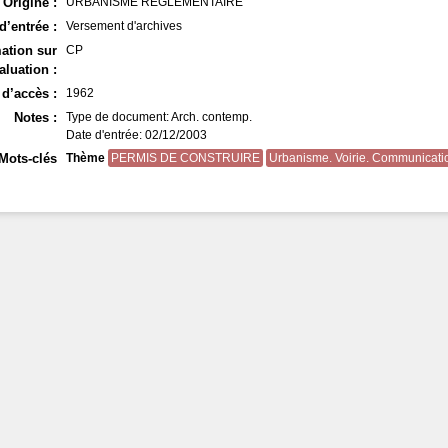
Origine :
URBANISME REGLEMENTAIRE
d’entrée :
Versement d'archives
ation sur
CP
aluation :
d’accès :
1962
Notes :
Type de document: Arch. contemp.
Date d'entrée: 02/12/2003
Mots-clés
Thème
PERMIS DE CONSTRUIRE
Urbanisme. Voirie. Communicati