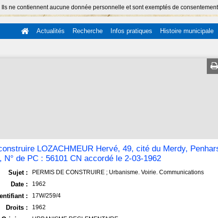
 Ils ne contiennent aucune donnée personnelle et sont exemptés de consentement (Ar
Actualités
Recherche
Infos pratiques
Histoire municipale
construire LOZACHMEUR Hervé, 49, cité du Merdy, Penhar
), N° de PC : 56101 CN accordé le 2-03-1962
Sujet :
PERMIS DE CONSTRUIRE ; Urbanisme. Voirie. Communications
Date :
1962
entifiant :
17W/259/4
Droits :
1962