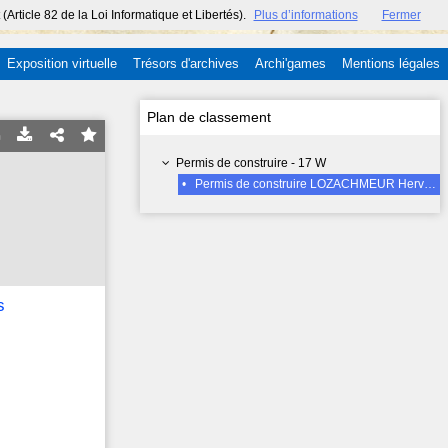
ticle 82 de la Loi Informatique et Libertés).
Plus d’informations
Fermer
Exposition virtuelle
Trésors d'archives
Archi'games
Mentions légales
Plan de classement
Permis de construire - 17 W
•
Permis de construire LOZACHMEUR Hervé, 49, cité du Merdy, Penhars (habitation), N° de PC : 56101 CN accordé le 2-03-1962
s