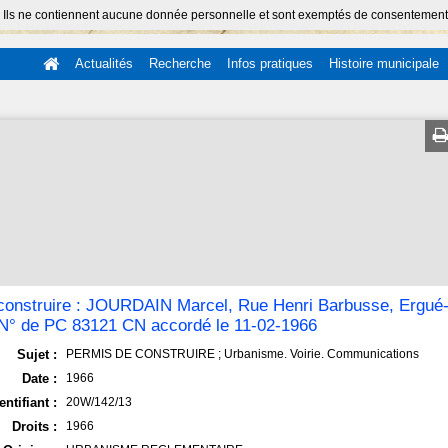
 Ils ne contiennent aucune donnée personnelle et sont exemptés de consentement (Ar
Actualités
Recherche
Infos pratiques
Histoire municipale
construire : JOURDAIN Marcel, Rue Henri Barbusse, Ergué
, N° de PC 83121 CN accordé le 11-02-1966
Sujet :
PERMIS DE CONSTRUIRE ; Urbanisme. Voirie. Communications
Date :
1966
entifiant :
20W/142/13
Droits :
1966