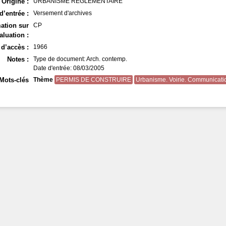
Origine :
URBANISME REGLEMENTAIRE
d’entrée :
Versement d'archives
ation sur
CP
aluation :
d’accès :
1966
Notes :
Type de document: Arch. contemp.
Date d'entrée: 08/03/2005
Mots-clés
Thème
PERMIS DE CONSTRUIRE
Urbanisme. Voirie. Communicati