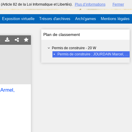
ticle 82 de la Loi Informatique et Libertés).
Plus d’informations
Fermer
Exposition virtuelle
Trésors d'archives
Archi'games
Mentions légales
Plan de classement
Permis de construire - 20 W
•
Permis de construire : JOURDAIN Marcel, Rue Henri Barbusse, Ergué-Armel, habitation, N° de PC 83121 CN accordé le 11-02-1966
-Armel,