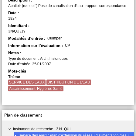
Description :
Abattoir (rue de l') Pose de canalisation d'eau : rapport, correspondance
Date :
1924
Identifiant :
3N/QUI/19
Modalités d’entrée :
Quimper
Information sur l’évaluation :
CP
Notes :
Type de document: Arch. historiques
Date d'entrée: 25/01/2007
Mots-clés
Thème
SERVICE DES EAUX
DISTRIBUTION DE L'EAU
Assainissement. Hygiène. Santé
Plan de classement
Instrument de recherche - 3 N_QUI
•
Service des eaux : Plan d'extension du réseau d'alimentation d'eau potable (1887-1965)