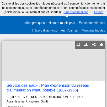
Ce site utilise des cookies techniques nécessaires à son bon fonctionnement. Ils
ne contiennent aucune donnée personnelle et sont exemptés de consentement
(Article 82 de la Loi Informatique et Libertés).
Plus d’informations
Fermer
Menu
Identifiez-vous
Accueil
Actualités
Recherche
Infos pratiques
Histoire municipale
Exposition virtuelle
Trésors d'archives
Archi'games
Mentions légales
Service des eaux : Plan d'extension du réseau
d'alimentation d'eau potable (1887-1965)
Sujet :
SERVICE DES EAUX ; DISTRIBUTION DE L'EAU ;
Assainissement. Hygiène. Santé