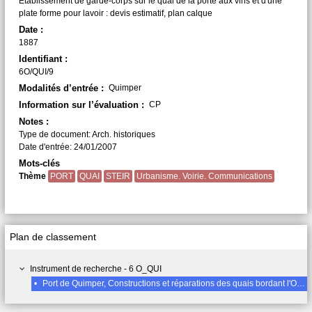
Etablissement de garde-corps sur le quai de la porte aux vins et d'une
plate forme pour lavoir : devis estimatif, plan calque
Date :
1887
Identifiant :
6O/QUI/9
Modalités d’entrée :
Quimper
Information sur l’évaluation :
CP
Notes :
Type de document: Arch. historiques
Date d'entrée: 24/01/2007
Mots-clés
Thème
PORT
QUAI
STEIR
Urbanisme. Voirie. Communications
Plan de classement
Instrument de recherche - 6 O_QUI
•
Port de Quimper, Constructions et réparations des quais bordant l'Odet et le Steïr (1808-1955)