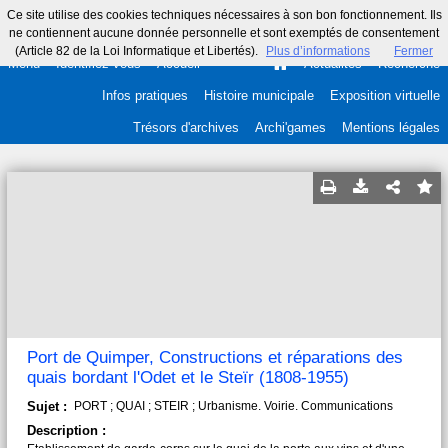
Ce site utilise des cookies techniques nécessaires à son bon fonctionnement. Ils
ne contiennent aucune donnée personnelle et sont exemptés de consentement
(Article 82 de la Loi Informatique et Libertés).
Plus d’informations
Fermer
Menu
Identifiez-vous
Accueil
Actualités
Recherche
Infos pratiques
Histoire municipale
Exposition virtuelle
Trésors d'archives
Archi'games
Mentions légales
Port de Quimper, Constructions et réparations des
quais bordant l'Odet et le Steïr (1808-1955)
Sujet :
PORT ; QUAI ; STEIR ; Urbanisme. Voirie. Communications
Description :