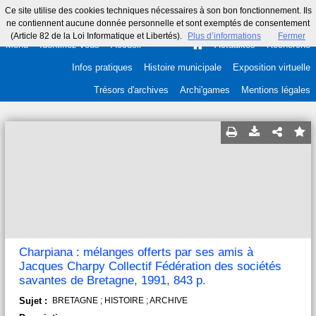
Ce site utilise des cookies techniques nécessaires à son bon fonctionnement. Ils
ne contiennent aucune donnée personnelle et sont exemptés de consentement
(Article 82 de la Loi Informatique et Libertés).
Plus d’informations
Fermer
Menu
Identifiez-vous
Accueil
Actualités
Recherche
Infos pratiques
Histoire municipale
Exposition virtuelle
Trésors d'archives
Archi'games
Mentions légales
Charpiana : mélanges offerts par ses amis à
Jacques Charpy Collectif Fédération des sociétés
savantes de Bretagne, 1991, 843 p.
Sujet :
BRETAGNE ; HISTOIRE ; ARCHIVE