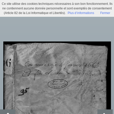
Ce site utilise des cookies techniques nécessaires à son bon fonctionnement. Ils
Registre des délibérations de la Communauté de ville (BB 6)
ne contiennent aucune donnée personnelle et sont exemptés de consentement
(Article 82 de la Loi Informatique et Libertés).
Plus d’informations
Fermer
Menu
Identifiez-vous
Accueil
Actualités
Recherche
Infos pratiques
Histoire municipale
Exposition virtuelle
Trésors d'archives
Archi'games
Mentions légales