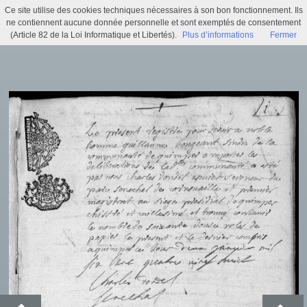
Ce site utilise des cookies techniques nécessaires à son bon fonctionnement. Ils
Registre des délibérations de la Communauté de ville (BB 9)
ne contiennent aucune donnée personnelle et sont exemptés de consentement
(Article 82 de la Loi Informatique et Libertés).
Plus d’informations
Fermer
Menu
Identifiez-vous
Accueil
Actualités
Recherche
Infos pratiques
Histoire municipale
Exposition virtuelle
Trésors d'archives
Archi'games
Mentions légales