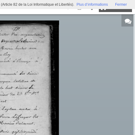
ticle 82 de la Loi Informatique et Libertés).
Plus d’informations
Fermer
Plein écran
Exposition virtuelle
Trésors d'archives
Archi'games
Mentions légales