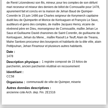
de René Lézendevez son fils, mineur, pour les comptes de son défunt
mari receveur et miseur des deniers de billot de Cornouaille pour 1478,
apurement fait et conclu en la maison de Jehan Baud de Quimper-
Corentin le 15 juin 1486 par Charles seigneur de Kerymerch capitaine
dudit lieu de Quimpertin et Morice de Kerloaguen et François Le Saux,
auditeurs et gens des comptes, de maître Jacques Henry, vicaire de
révérend père en Dieu, monseigneur de Cornouaille, maître Jehan Le
Saux et Guillaume David chanoines de Saint Corentin, de guillaume de
Kerloaguen, Jehan du Mene, , maître Raoult Le Teuff, Alain de Treana,
Mahe Santoes procureur des bourgeois et habitants de la dite ville, alain
Petitjouhan, Jehan Finamour et plusieurs autres habitants.
Date :
1478
Description physique :
1 registre composé de 15 folios de
parchemin, ancien parchemin réutilisé en recouvrement
Identifiant :
CC58
Organisme :
communauté de ville de Quimper, miserie
Autres données descriptives :
ancienne cote Arch. dep. Fin. 2E1516