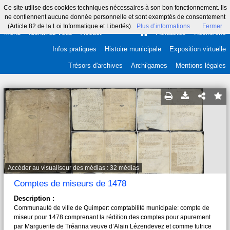
Ce site utilise des cookies techniques nécessaires à son bon fonctionnement. Ils
ne contiennent aucune donnée personnelle et sont exemptés de consentement
(Article 82 de la Loi Informatique et Libertés).
Plus d’informations
Fermer
Menu
Identifiez-vous
Accueil
Actualités
Recherche
Infos pratiques
Histoire municipale
Exposition virtuelle
Trésors d'archives
Archi'games
Mentions légales
Accéder au visualiseur des médias : 32 médias
Comptes de miseurs de 1478
Description :
Communauté de ville de Quimper: comptabilité municipale: compte de
miseur pour 1478 comprenant la rédition des comptes pour apurement
par Marguerite de Tréanna veuve d’Alain Lézendevez et comme tutrice