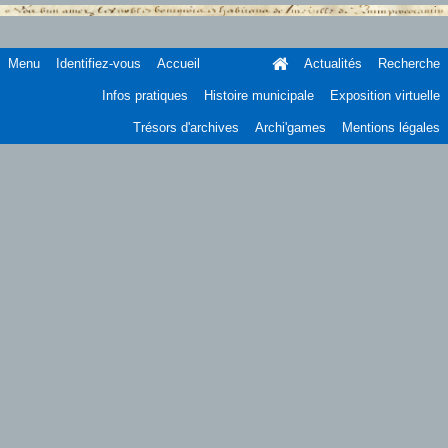
Menu
Identifiez-vous
Accueil
Actualités
Recherche
Infos pratiques
Histoire municipale
Exposition virtuelle
Trésors d'archives
Archi'games
Mentions légales