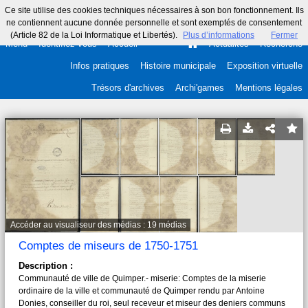
Ce site utilise des cookies techniques nécessaires à son bon fonctionnement. Ils
ne contiennent aucune donnée personnelle et sont exemptés de consentement
(Article 82 de la Loi Informatique et Libertés).
Plus d’informations
Fermer
Menu
Identifiez-vous
Accueil
Actualités
Recherche
Infos pratiques
Histoire municipale
Exposition virtuelle
Trésors d'archives
Archi'games
Mentions légales
Accéder au visualiseur des médias : 19 médias
Comptes de miseurs de 1750-1751
Description :
Communauté de ville de Quimper.- miserie: Comptes de la miserie
ordinaire de la ville et communauté de Quimper rendu par Antoine
Donies, conseiller du roi, seul receveur et miseur des deniers communs