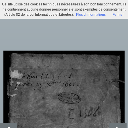
Ce site utilise des cookies techniques nécessaires à son bon fonctionnement. Ils
Délibérations des assemblées des nobles, bourgeois et habitants de la ville de Quimper-Corentin (BB 2)
ne contiennent aucune donnée personnelle et sont exemptés de consentement
(Article 82 de la Loi Informatique et Libertés).
Plus d’informations
Fermer
Menu
Identifiez-vous
Accueil
Actualités
Recherche
Infos pratiques
Histoire municipale
Exposition virtuelle
Trésors d'archives
Archi'games
Mentions légales