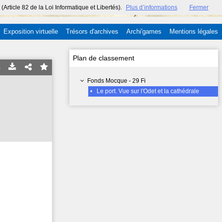
ticle 82 de la Loi Informatique et Libertés).
Plus d’informations
Fermer
Exposition virtuelle
Trésors d'archives
Archi'games
Mentions légales
Plan de classement
Fonds Mocque - 29 Fi
•
Le port. Vue sur l'Odet et la cathédrale