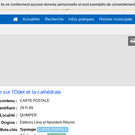
 Ils ne contiennent aucune donnée personnelle et sont exemptés de consentement (Ar
Actualités
Recherche
Infos pratiques
Histoire municipale
e sur l'Odet et la cathédrale
contenu :
CARTE POSTALE
entifiant :
29 Fi 89
Localité :
QUIMPER
Origine :
Editions Lévy et Neurdein Réunis
Mots-clés
Typologie
CARTE POSTALE