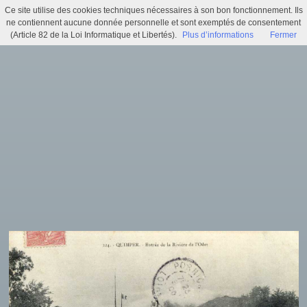
Ce site utilise des cookies techniques nécessaires à son bon fonctionnement. Ils
Entrée de l'Odet à Quimper (29 Fi 94)
ne contiennent aucune donnée personnelle et sont exemptés de consentement
(Article 82 de la Loi Informatique et Libertés).
Plus d’informations
Fermer
Menu
Identifiez-vous
Accueil
Actualités
Recherche
Infos pratiques
Histoire municipale
Exposition virtuelle
Trésors d'archives
Archi'games
Mentions légales