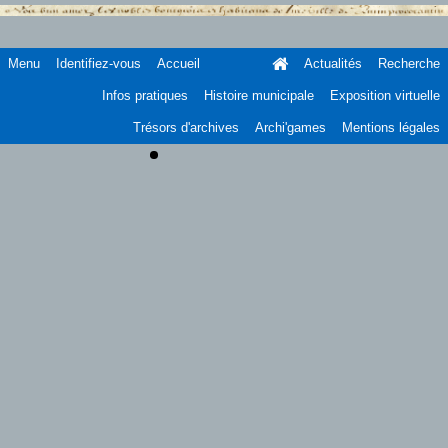
Menu
Identifiez-vous
Accueil
Actualités
Recherche
Infos pratiques
Histoire municipale
Exposition virtuelle
Trésors d'archives
Archi'games
Mentions légales