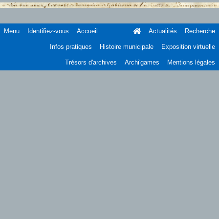
Menu
Identifiez-vous
Accueil
Actualités
Recherche
Infos pratiques
Histoire municipale
Exposition virtuelle
Trésors d'archives
Archi'games
Mentions légales