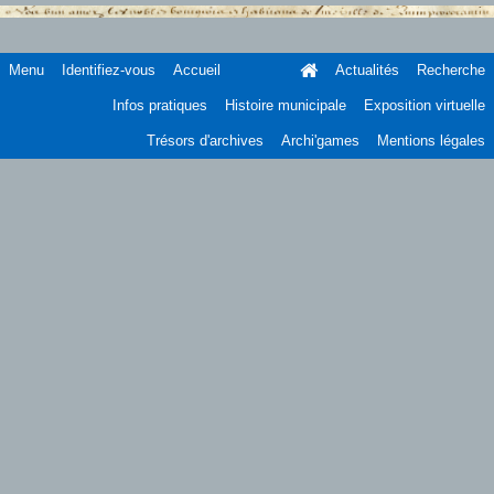
Menu
Identifiez-vous
Accueil
Actualités
Recherche
Infos pratiques
Histoire municipale
Exposition virtuelle
Trésors d'archives
Archi'games
Mentions légales