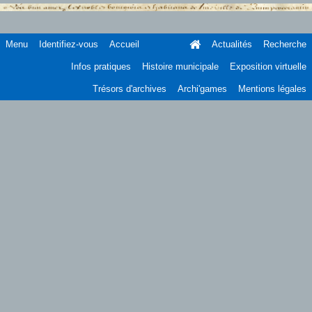
Menu
Identifiez-vous
Accueil
Actualités
Recherche
Infos pratiques
Histoire municipale
Exposition virtuelle
Trésors d'archives
Archi'games
Mentions légales