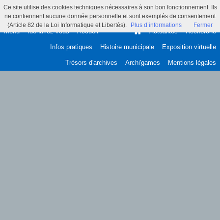
Ce site utilise des cookies techniques nécessaires à son bon fonctionnement. Ils
ne contiennent aucune donnée personnelle et sont exemptés de consentement
(Article 82 de la Loi Informatique et Libertés).
Plus d’informations
Fermer
Menu
Identifiez-vous
Accueil
Actualités
Recherche
Infos pratiques
Histoire municipale
Exposition virtuelle
Trésors d'archives
Archi'games
Mentions légales