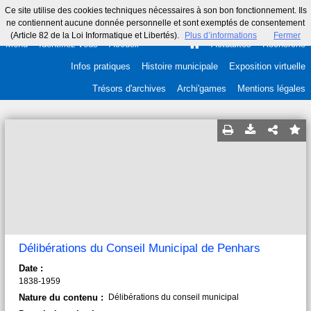
Ce site utilise des cookies techniques nécessaires à son bon fonctionnement. Ils
ne contiennent aucune donnée personnelle et sont exemptés de consentement
(Article 82 de la Loi Informatique et Libertés).
Plus d’informations
Fermer
Menu
Identifiez-vous
Accueil
Actualités
Recherche
Infos pratiques
Histoire municipale
Exposition virtuelle
Trésors d'archives
Archi'games
Mentions légales
Délibérations du Conseil Municipal de Penhars
Date :
1838-1959
Nature du contenu :
Délibérations du conseil municipal