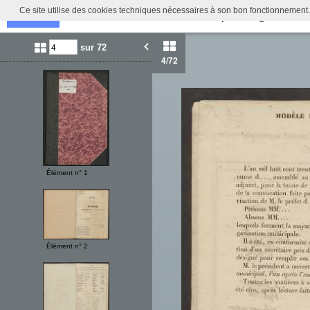
Ce site utilise des cookies techniques nécessaires à son bon fonctionnement.
Délibérations du Conseil Municipal d'Ergué-Arme
Retour
Identifiez-vous
sur 72
4
/72
Élément n° 1
Élément n° 2