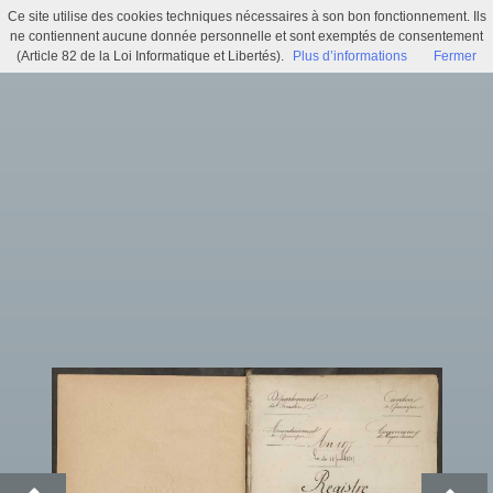
Ce site utilise des cookies techniques nécessaires à son bon fonctionnement. Ils
Délibérations du Conseil Municipal d'Ergué-Armel (1 D_ERG 3)
ne contiennent aucune donnée personnelle et sont exemptés de consentement
(Article 82 de la Loi Informatique et Libertés).
Plus d’informations
Fermer
Menu
Identifiez-vous
Accueil
Actualités
Recherche
Infos pratiques
Histoire municipale
Exposition virtuelle
Trésors d'archives
Archi'games
Mentions légales