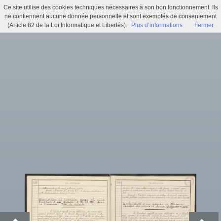
Ce site utilise des cookies techniques nécessaires à son bon fonctionnement. Ils
Délibérations du Conseil Municipal d'Ergué-Armel (1 D_ERG 8)
ne contiennent aucune donnée personnelle et sont exemptés de consentement
(Article 82 de la Loi Informatique et Libertés).
Plus d’informations
Fermer
Menu
Identifiez-vous
Accueil
Actualités
Recherche
Infos pratiques
Histoire municipale
Exposition virtuelle
Trésors d'archives
Archi'games
Mentions légales