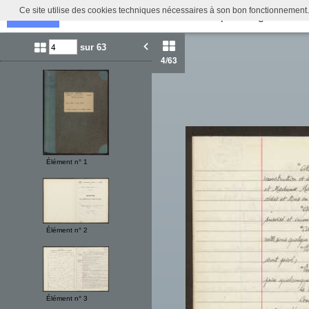
Ce site utilise des cookies techniques nécessaires à son bon fonctionnement.
Délibérations du Conseil Municipal d'Ergué-Arme
Retour
Identifiez-vous
sur 63
4
/63
Élément n° 1
Élément n° 2
Élément n° 3