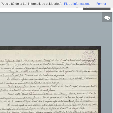
ticle 82 de la Loi Informatique et Libertés).
Plus d’informations
Fermer
Plein écran
Exposition virtuelle
Trésors d'archives
Archi'games
Mentions légales