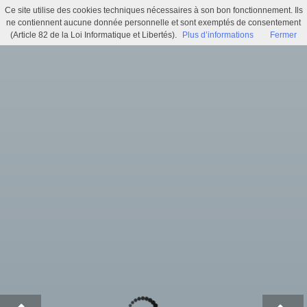
Ce site utilise des cookies techniques nécessaires à son bon fonctionnement. Ils
Délibérations du Conseil municipal de Kerfeunteun (1 D_KER 4)
ne contiennent aucune donnée personnelle et sont exemptés de consentement
(Article 82 de la Loi Informatique et Libertés).
Plus d’informations
Fermer
Menu
Identifiez-vous
Accueil
Actualités
Recherche
Infos pratiques
Histoire municipale
Exposition virtuelle
Trésors d'archives
Archi'games
Mentions légales