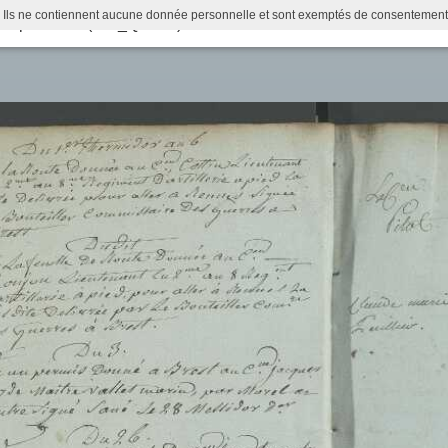
 Ils ne contiennent aucune donnée personnelle et sont exemptés de consentement (Ar
ins passants (31 I_QUI 12)
Actualités
Recherche
Infos pratiques
Histoire municipale