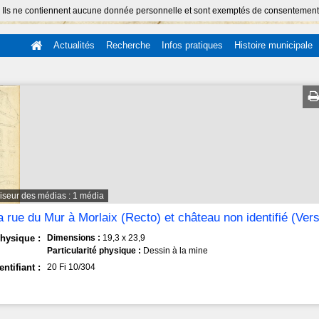
 Ils ne contiennent aucune donnée personnelle et sont exemptés de consentement (Ar
Actualités
Recherche
Infos pratiques
Histoire municipale
iseur des médias : 1 média
a rue du Mur à Morlaix (Recto) et château non identifié (Ver
hysique :
Dimensions :
19,3 x 23,9
Particularité physique :
Dessin à la mine
entifiant :
20 Fi 10/304