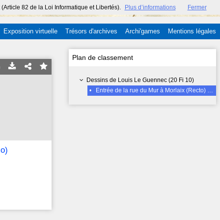
ticle 82 de la Loi Informatique et Libertés).
Plus d’informations
Fermer
Exposition virtuelle
Trésors d'archives
Archi'games
Mentions légales
Plan de classement
Dessins de Louis Le Guennec (20 Fi 10)
•
Entrée de la rue du Mur à Morlaix (Recto) et château non identifié (Verso)
so)