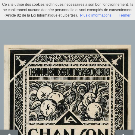
Ce site utilise des cookies techniques nécessaires à son bon fonctionnement. Ils
Le Quimper de Louis Le Guennec (20 Fi 10)
ne contiennent aucune donnée personnelle et sont exemptés de consentement
(Article 82 de la Loi Informatique et Libertés).
Plus d’informations
Fermer
Menu
Identifiez-vous
Accueil
Actualités
Recherche
Infos pratiques
Histoire municipale
Exposition virtuelle
Trésors d'archives
Archi'games
Mentions légales