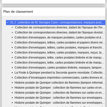
Plan de classement
51 J : collection de M. Georges Cann: correspondances, marques postales, flammes et archives diverses relatives à l'histoire postale de Quimper (XVII-XXIe siècle)
Collection de correspondances diverses, datant de l'époque de l'Ancien Régime provenant de Quimper ou ayant transité par la Poste de Quimper.
Collection de correspondances diverses, datant de l'époque révolutionnaire jusqu'à 1849 provenant de Quimper ou ayant transité par la Poste de Quimper. Période antérieure à l'invention du timbre.
•
Collection d'enveloppes, de marques postales, cartes postales et de correspondances, datant de 1850 à 1914 provenant de Quimper ou ayant transité par la Poste de Quimper. Collection couvrant la période comprise depuis l'invention du timbre en France jusqu'en 1906
•
Collection d'enveloppes, lettres, cartes postales et papiers divers relatifs à l'organisation et à la présence des services des armées à Quimper pendant la Grande Guerre: dépôt régimentaires, intendance, hôpitaux militaires, centre de réforme, etc...
•
Collection d'enveloppes, lettres, cartes postales, marques et franchises postale relatives à l'histoire des Postes à Quimper
•
Collection d'enveloppes, lettres, cartes postales, marques, reçus, taxes et franchises postales relatives à l'histoire des Postes à Quimper
•
Collection d'enveloppes, lettre, cartes postales timbrée et de marque, tampons, flammes, franchises et taxes postales et archives diverses relatives à l'histoire postale de Quimper
•
Collection d'enveloppes, lettre, cartes postales timbrée et de marque, tampons, flammes, franchises et taxes postales et archives diverses relatives à l'histoire postale de Quimper
•
Collection d'enveloppes, cartes postales timbrée, marques, tampons, flammes, franchises et taxes postales diverses relatives à l'histoire postale de Quimper
•
La Poste à Quimper pendant la Seconde guerre mondiale: Collection d'enveloppes, cartes postales timbrée, marques, tampons, flammes, franchises et taxes postales, documents divers.
•
Collection d''enveloppes imprimées commerciales, cartes timnres et enveloppes éditées à l'occasion de commémorations diverses (Laennec, Max Jacob, la Révolution française, la lutte bretonne, le festival de Cornouaille, l'histoire de la gare, les faïenceries, cartes de l'association philatélique de Quimper, journées du timbre, documents divers.
•
Histoire postale de Quimper collection de flammes (tampon informatif associés à un cachet dateur) et decachets utilisés par les Postes de Quimper
•
Histoire postale de Quimper : collection de flammes sur cartes et enveloppes (tampon informatif associés à un cachet dateur sur une correspondance) et de cachets utilisés par les Postes de Quimper, RP (recette principale), Centre de tri, bureau de Quimper Penhars
•
Histoire postale de Quimper : collection de flammes sur cartes et enveloppes (tampon informatif associés à un cachet dateur sur une correspondance) et de cachets utilisés par la Poste de Quimper
•
Histoire postale de Quimper : collection de flammes sur enveloppes (tampon informatif associés à un cachet dateur sur une correspondance) et de cachets utilisés par la Poste de Quimper.
•
Histoire postale de Quimper : collection de flammes sur enveloppes (tampon informatif associés à un cachet dateur sur un support de correspondance) et de cachets utilisés par la Poste de Quimper.