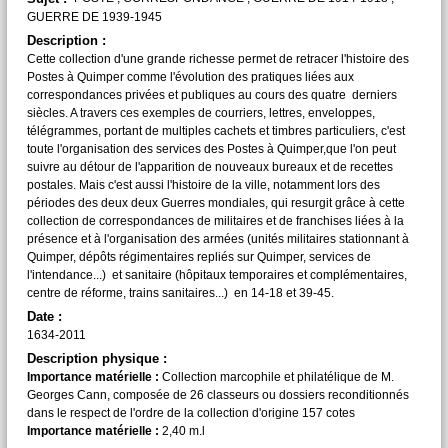
GUERRE DE 1939-1945
Description :
Cette collection d'une grande richesse permet de retracer l'histoire des
Postes à Quimper comme l'évolution des pratiques liées aux
correspondances privées et publiques au cours des quatre derniers
siècles. A travers ces exemples de courriers, lettres, enveloppes,
télégrammes, portant de multiples cachets et timbres particuliers, c'est
toute l'organisation des services des Postes à Quimper,que l'on peut
suivre au détour de l'apparition de nouveaux bureaux et de recettes
postales. Mais c'est aussi l'histoire de la ville, notamment lors des
périodes des deux deux Guerres mondiales, qui resurgit grâce à cette
collection de correspondances de militaires et de franchises liées à la
présence et à l'organisation des armées (unités militaires stationnant à
Quimper, dépôts régimentaires repliés sur Quimper, services de
l'intendance...) et sanitaire (hôpitaux temporaires et complémentaires,
centre de réforme, trains sanitaires...) en 14-18 et 39-45.
Date :
1634-2011
Description physique :
Importance matérielle :
Collection marcophile et philatélique de M.
Georges Cann, composée de 26 classeurs ou dossiers reconditionnés
dans le respect de l'ordre de la collection d'origine 157 cotes
Importance matérielle :
2,40 m.l