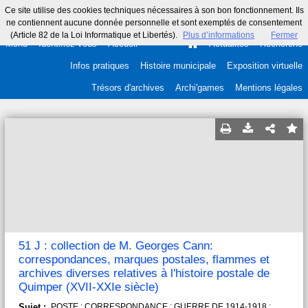
Ce site utilise des cookies techniques nécessaires à son bon fonctionnement. Ils
ne contiennent aucune donnée personnelle et sont exemptés de consentement
(Article 82 de la Loi Informatique et Libertés).
Plus d’informations
Fermer
Menu
Identifiez-vous
Accueil
Actualités
Recherche
Infos pratiques
Histoire municipale
Exposition virtuelle
Trésors d'archives
Archi'games
Mentions légales
51 J : collection de M. Georges Cann:
correspondances, marques postales, flammes et
archives diverses relatives à l'histoire postale de
Quimper (XVII-XXIe siècle)
Sujet :
POSTE ; CORRESPONDANCE ; GUERRE DE 1914-1918 ;