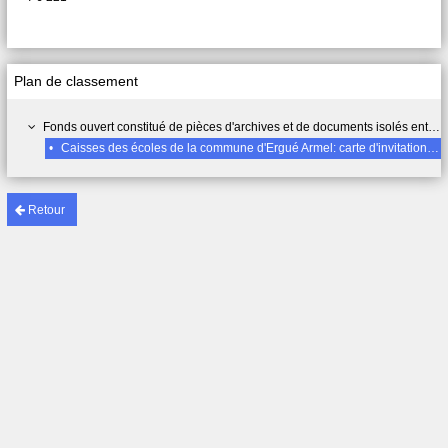
Plan de classement
Fonds ouvert constitué de pièces d'archives et de documents isolés entrés dans les collections des archives par achat, don ou retrouvés en cours de classement.
•
Caisses des écoles de la commune d'Ergué Armel: carte d'invitation à un bal de bienfaisance, orchestre Landrein - vers 1950
Retour