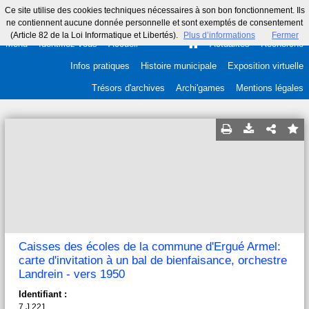
Ce site utilise des cookies techniques nécessaires à son bon fonctionnement. Ils
ne contiennent aucune donnée personnelle et sont exemptés de consentement
(Article 82 de la Loi Informatique et Libertés).
Plus d’informations
Fermer
Menu
Identifiez-vous
Accueil
Actualités
Recherche
Infos pratiques
Histoire municipale
Exposition virtuelle
Trésors d'archives
Archi'games
Mentions légales
Caisses des écoles de la commune d'Ergué Armel:
carte d'invitation à un bal de bienfaisance, orchestre
Landrein - vers 1950
Identifiant :
7 J 221