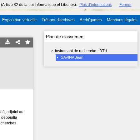
ticle 82 de la Loi Informatique et Libertés).
Plus d’informations
Fermer
Exposition virtuelle
Trésors d'archives
Archi'games
Mentions légales
Plan de classement
Instrument de recherche - DTH
•
SAVINA Jean
lé, adjoint au
 dépouilla
recherches