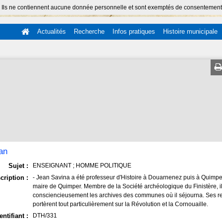
 Ils ne contiennent aucune donnée personnelle et sont exemptés de consentement (Ar
Actualités
Recherche
Infos pratiques
Histoire municipale
an
Sujet :
ENSEIGNANT ; HOMME POLITIQUE
cription :
- Jean Savina a été professeur d'Histoire à Douarnenez puis à Quimper
maire de Quimper. Membre de la Société archéologique du Finistère, il
consciencieusement les archives des communes où il séjourna. Ses 
portèrent tout particulièrement sur la Révolution et la Cornouaille.
entifiant :
DTH/331