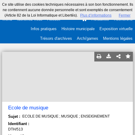
Ce site utilise des cookies techniques nécessaires à son bon fonctionnement. Ils
ne contiennent aucune donnée personnelle et sont exemptés de consentement
(Article 82 de la Loi Informatique et Libertés).
Plus d’informations
Fermer
Menu
Identifiez-vous
Accueil
Actualités
Recherche
Infos pratiques
Histoire municipale
Exposition virtuelle
Trésors d'archives
Archi'games
Mentions légales
Ecole de musique
Sujet :
ECOLE DE MUSIQUE ; MUSIQUE ; ENSEIGNEMENT
Identifiant :
DTH/513