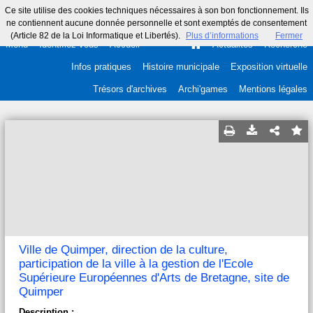
Ce site utilise des cookies techniques nécessaires à son bon fonctionnement. Ils
ne contiennent aucune donnée personnelle et sont exemptés de consentement
(Article 82 de la Loi Informatique et Libertés).
Plus d’informations
Fermer
Menu
Identifiez-vous
Accueil
Actualités
Recherche
Infos pratiques
Histoire municipale
Exposition virtuelle
Trésors d'archives
Archi'games
Mentions légales
Ville de Quimper, direction de la culture,
participation de la ville à la gestion de l'Ecole
Supérieure Européennes d'Arts de Bretagne, site de
Quimper
Description :