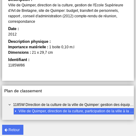
Ville de Quimper, direction de la culture, gestion de l'Ecole Supérieure
d'Art de Bretagne, site de Quimper: budget, transfert de personnels,
rapport , conseil d'administration (2012) compte-rendu de réunion,
correspondance
Date :
2012
Description physique :
Importance matérielle :
1 boite 0,10 m.l
Dimensions :
21 x 29,7 cm
Identifiant :
1185W/86
Plan de classement
1185W Direction de la culture de la ville de Quimper: gestion des équipements culturels, établissements de conservation, salle de spectacles, conservatoire de musique, musée des beaux arts, services et politique du secteur socio-culturel, manifestations culturelles, soutien financier aux associations culturelles, mise en œuvre du contrat de ville.
•
Ville de Quimper, direction de la culture, participation de la ville à la gestion de l'Ecole Supérieure Européennes d'Arts de Bretagne, site de Quimper
Retour