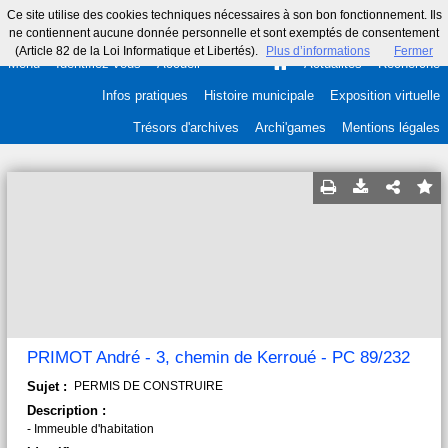
Ce site utilise des cookies techniques nécessaires à son bon fonctionnement. Ils
ne contiennent aucune donnée personnelle et sont exemptés de consentement
(Article 82 de la Loi Informatique et Libertés).
Plus d’informations
Fermer
Menu
Identifiez-vous
Accueil
Actualités
Recherche
Infos pratiques
Histoire municipale
Exposition virtuelle
Trésors d'archives
Archi'games
Mentions légales
PRIMOT André - 3, chemin de Kerroué - PC 89/232
Sujet :
PERMIS DE CONSTRUIRE
Description :
- Immeuble d'habitation