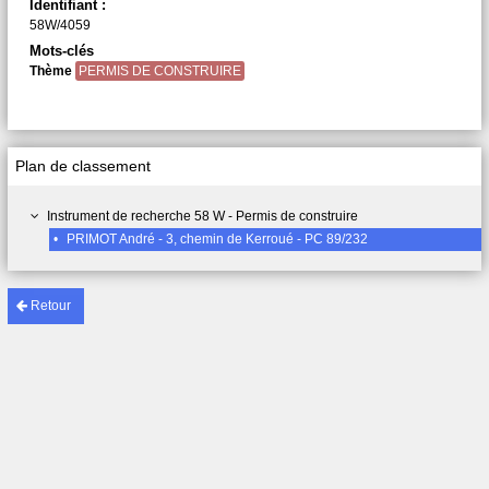
Identifiant :
58W/4059
Mots-clés
Thème
PERMIS DE CONSTRUIRE
Plan de classement
Instrument de recherche 58 W - Permis de construire
•
PRIMOT André - 3, chemin de Kerroué - PC 89/232
Retour