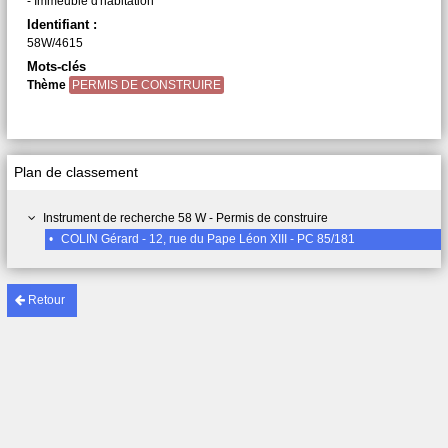
- Immeuble d'habitation
Identifiant :
58W/4615
Mots-clés
Thème
PERMIS DE CONSTRUIRE
Plan de classement
Instrument de recherche 58 W - Permis de construire
•
COLIN Gérard - 12, rue du Pape Léon XIII - PC 85/181
Retour