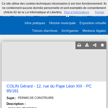
Ce site utilise des cookies techniques nécessaires à son bon fonctionnement. Ils
ne contiennent aucune donnée personnelle et sont exemptés de consentement
(Article 82 de la Loi Informatique et Libertés).
Plus d’informations
Fermer
Menu
Identifiez-vous
Accueil
Actualités
Recherche
Infos pratiques
Histoire municipale
Exposition virtuelle
Trésors d'archives
Archi'games
Mentions légales
COLIN Gérard - 12, rue du Pape Léon XIII - PC
85/181
Sujet :
PERMIS DE CONSTRUIRE
Description :