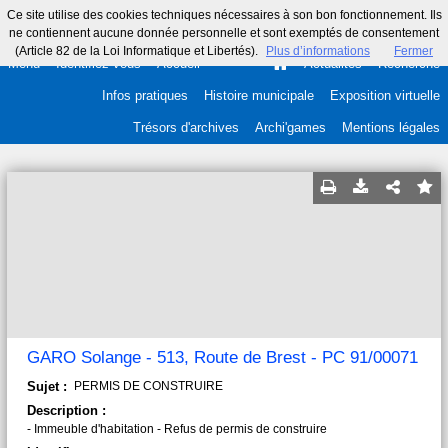
Ce site utilise des cookies techniques nécessaires à son bon fonctionnement. Ils
ne contiennent aucune donnée personnelle et sont exemptés de consentement
(Article 82 de la Loi Informatique et Libertés).
Plus d’informations
Fermer
Menu
Identifiez-vous
Accueil
Actualités
Recherche
Infos pratiques
Histoire municipale
Exposition virtuelle
Trésors d'archives
Archi'games
Mentions légales
GARO Solange - 513, Route de Brest - PC 91/00071
Sujet :
PERMIS DE CONSTRUIRE
Description :
- Immeuble d'habitation - Refus de permis de construire