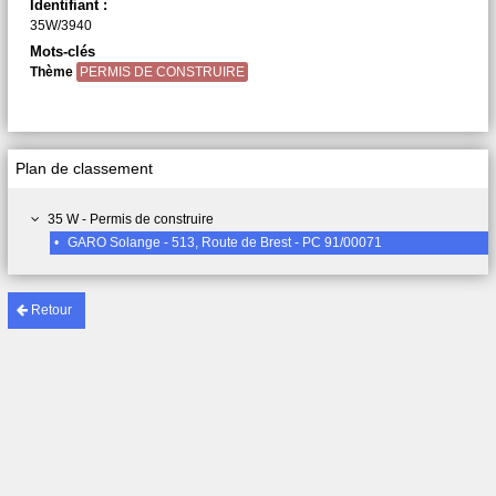
Identifiant :
35W/3940
Mots-clés
Thème
PERMIS DE CONSTRUIRE
Plan de classement
35 W - Permis de construire
•
GARO Solange - 513, Route de Brest - PC 91/00071
Retour