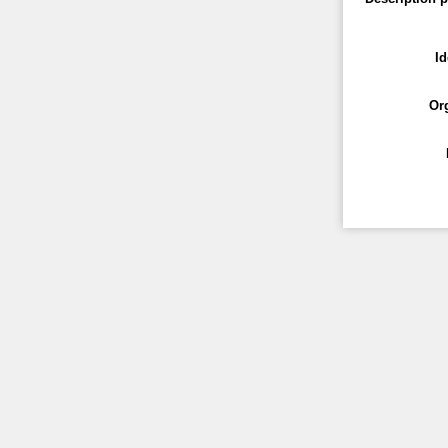
Id
Or