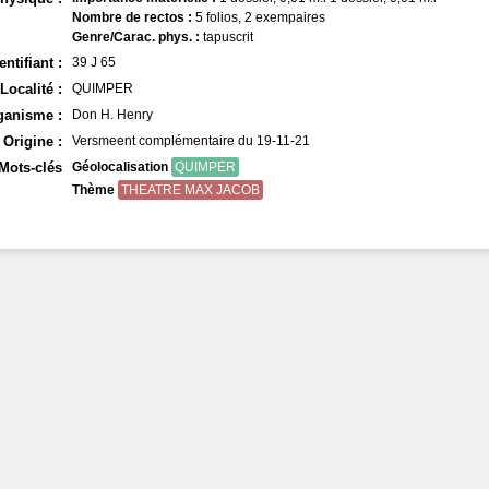
Nombre de rectos :
5 folios, 2 exempaires
Genre/Carac. phys. :
tapuscrit
entifiant :
39 J 65
Localité :
QUIMPER
ganisme :
Don H. Henry
Origine :
Versmeent complémentaire du 19-11-21
Mots-clés
Géolocalisation
QUIMPER
Thème
THEATRE MAX JACOB