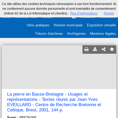
Ce site utilise des cookies techniques nécessaires à son bon fonctionnement. Ils
ne contiennent aucune donnée personnelle et sont exemptés de consentement
(Article 82 de la Loi Informatique et Libertés).
Plus d’informations
Fermer
Menu
Identifiez-vous
Accueil
Actualités
Recherche
Infos pratiques
Histoire municipale
Exposition virtuelle
Trésors d'archives
Archi'games
Mentions légales
La pierre en Basse-Bretagne - Usages et
représentations - Textes réunis par Jean Yves
EVEILLARD - Centre de Recherche Bretonne et
Celtique, Brest, 2001, 144 p.
Sujet :
BRETAGNE