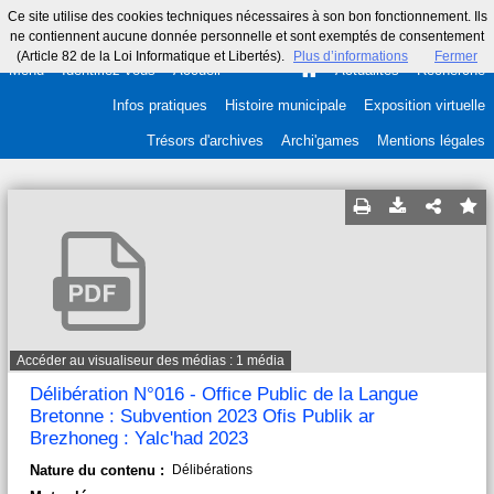
Ce site utilise des cookies techniques nécessaires à son bon fonctionnement. Ils
ne contiennent aucune donnée personnelle et sont exemptés de consentement
(Article 82 de la Loi Informatique et Libertés).
Plus d’informations
Fermer
Menu
Identifiez-vous
Accueil
Actualités
Recherche
Infos pratiques
Histoire municipale
Exposition virtuelle
Trésors d'archives
Archi'games
Mentions légales
Accéder au visualiseur des médias : 1 média
Délibération N°016 - Office Public de la Langue
Bretonne : Subvention 2023 Ofis Publik ar
Brezhoneg : Yalc'had 2023
Nature du contenu :
Délibérations