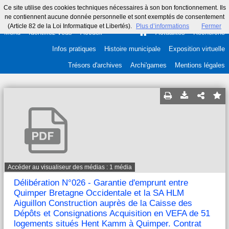
Ce site utilise des cookies techniques nécessaires à son bon fonctionnement. Ils
ne contiennent aucune donnée personnelle et sont exemptés de consentement
(Article 82 de la Loi Informatique et Libertés).
Plus d’informations
Fermer
Menu
Identifiez-vous
Accueil
Actualités
Recherche
Infos pratiques
Histoire municipale
Exposition virtuelle
Trésors d'archives
Archi'games
Mentions légales
Accéder au visualiseur des médias : 1 média
Délibération N°026 - Garantie d'emprunt entre
Quimper Bretagne Occidentale et la SA HLM
Aiguillon Construction auprès de la Caisse des
Dépôts et Consignations Acquisition en VEFA de 51
logements situés Hent Kamm à Quimper. Contrat