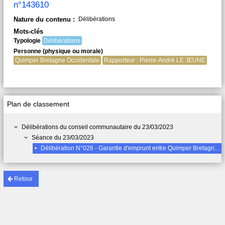
n°143610
Nature du contenu :
Délibérations
Mots-clés
Typologie
Délibérations
Personne (physique ou morale)
Quimper Bretagne Occidentale
Rapporteur : Pierre-André LE JEUNE
Plan de classement
Délibérations du conseil communautaire du 23/03/2023
Séance du 23/03/2023
•
Délibération N°026 - Garantie d'emprunt entre Quimper Bretagne Occidentale et la SA HLM Aiguillon Construction auprès de la Caisse des Dépôts et Consignations Acquisition en VEFA de 51 logements situés Hent Kamm à Quimper. Contrat n°143610
Retour