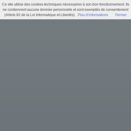
Ce site utilise des cookies techniques nécessaires à son bon fonctionnement. Ils
Délibération N°002 - Transports collectifs - choix du futur délégataire et du contrat de délégation de service public
ne contiennent aucune donnée personnelle et sont exemptés de consentement
(Article 82 de la Loi Informatique et Libertés).
Plus d’informations
Fermer
Menu
Identifiez-vous
Accueil
Actualités
Recherche
Infos pratiques
Histoire municipale
Exposition virtuelle
Trésors d'archives
Archi'games
Mentions légales