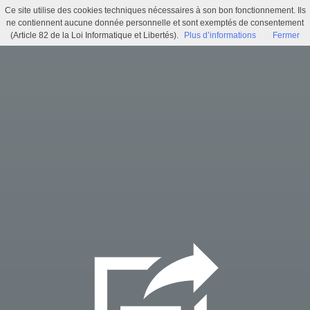
Ce site utilise des cookies techniques nécessaires à son bon fonctionnement. Ils
Délibération N°021 - Décision modificative n°3
ne contiennent aucune donnée personnelle et sont exemptés de consentement
(Article 82 de la Loi Informatique et Libertés).
Plus d’informations
Fermer
Menu
Identifiez-vous
Accueil
Actualités
Recherche
Infos pratiques
Histoire municipale
Exposition virtuelle
Trésors d'archives
Archi'games
Mentions légales