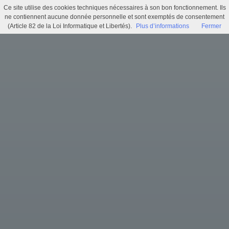
Ce site utilise des cookies techniques nécessaires à son bon fonctionnement. Ils
Délibération N°009 - Règlement intérieur des aires d'accueil des gens du voyage de Quimper Bretagne Occidentale
ne contiennent aucune donnée personnelle et sont exemptés de consentement
(Article 82 de la Loi Informatique et Libertés).
Plus d’informations
Fermer
Menu
Identifiez-vous
Accueil
Actualités
Recherche
Infos pratiques
Histoire municipale
Exposition virtuelle
Trésors d'archives
Archi'games
Mentions légales