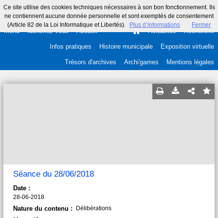
Ce site utilise des cookies techniques nécessaires à son bon fonctionnement. Ils
ne contiennent aucune donnée personnelle et sont exemptés de consentement
(Article 82 de la Loi Informatique et Libertés).
Plus d’informations
Fermer
Menu
Identifiez-vous
Accueil
Actualités
Recherche
Infos pratiques
Histoire municipale
Exposition virtuelle
Trésors d'archives
Archi'games
Mentions légales
Séance du 28/06/2018
Date :
28-06-2018
Nature du contenu :
Délibérations