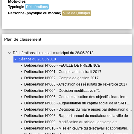
Mots-clés
Typologie
Délibérations
Personne (physique ou morale)
Ville de Quimper
Plan de classement
Délibérations du conseil municipal du 28/06/2018
Séance du 28/06/2018
•
Délibération N°000 - FEUILLE DE PRESENCE
•
Délibération N°001 - Compte administratif 2017
•
Délibération N°002 - Compte de gestion 2017
•
Délibération N°003 - Affectation des résultats de l'exercice 2017
•
Délibération N°004 - Décision modificative n°1
•
Délibération N°005 - Contractualisation des objectifs financiers de la commune de Quimper avec l'Etat
•
Délibération N°006 - Augmentation du capital social de la SAFI par incorporation de réserves : modification de l'article 6 des statuts
•
Délibération N°007 - Décisions du maire prises par délégation du conseil municipal
•
Délibération N°008 - Rapport annuel du médiateur de la ville de Quimper
•
Délibération N°009 - Modification du tableau des emplois
•
Délibération N°010 - Mise en œuvre du télétravail et approbation de la charte y afférente