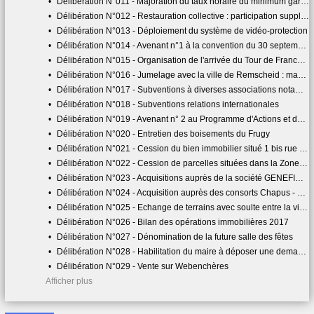
•
Délibération N°011 - Majoration du taux horaire du minimum garanti pour les agents vacataires
•
Délibération N°012 - Restauration collective : participation supplémentaire indiciaire de l'employeur
•
Délibération N°013 - Déploiement du système de vidéo-protection
•
Délibération N°014 - Avenant n°1 à la convention du 30 septembre 2015 entre la ville de Quimper et l'association Agora Justice
•
Délibération N°015 - Organisation de l'arrivée du Tour de France 2018 à Quimper
•
Délibération N°016 - Jumelage avec la ville de Remscheid : mandat spécial
•
Délibération N°017 - Subventions à diverses associations notamment patriotiques
•
Délibération N°018 - Subventions relations internationales
•
Délibération N°019 - Avenant n° 2 au Programme d'Actions et de Prévention des Inondations (PAPI)
•
Délibération N°020 - Entretien des boisements du Frugy
•
Délibération N°021 - Cession du bien immobilier situé 1 bis rue Olivier de Serres au profit de Quimper Bretagne Occidentale : secteur Kerhuel - Eau Blanche
•
Délibération N°022 - Cession de parcelles situées dans la Zone d'Activité de Keradennec
•
Délibération N°023 - Acquisitions auprès de la société GENEFIM (rue Madame de Staël), de la SCI de Tréouzon (rue Charles Le Goffic), de l'association diocésaine de Quimper (rue d'Orense), et de l'OPAC (allée de Meilh Stang Vihan)
•
Délibération N°024 - Acquisition auprès des consorts Chapus - 11-13 rue de la Providence
•
Délibération N°025 - Echange de terrains avec soulte entre la ville de Quimper et la SARL Pépinières Guerrot route de Plogonnec, voie Romaine
•
Délibération N°026 - Bilan des opérations immobilières 2017
•
Délibération N°027 - Dénomination de la future salle des fêtes
•
Délibération N°028 - Habilitation du maire à déposer une demande d'autorisation d'urbanisme
•
Délibération N°029 - Vente sur Webenchères
Afficher plus