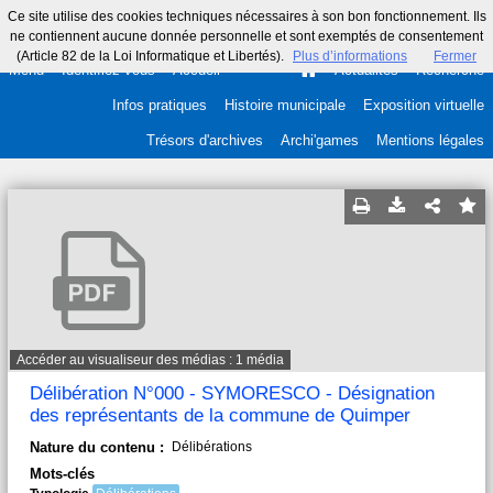
Ce site utilise des cookies techniques nécessaires à son bon fonctionnement. Ils
ne contiennent aucune donnée personnelle et sont exemptés de consentement
(Article 82 de la Loi Informatique et Libertés).
Plus d’informations
Fermer
Menu
Identifiez-vous
Accueil
Actualités
Recherche
Infos pratiques
Histoire municipale
Exposition virtuelle
Trésors d'archives
Archi'games
Mentions légales
Accéder au visualiseur des médias : 1 média
Délibération N°000 - SYMORESCO - Désignation
des représentants de la commune de Quimper
Nature du contenu :
Délibérations
Mots-clés