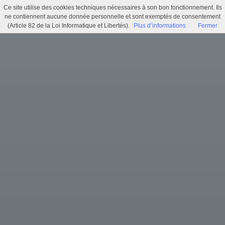
Ce site utilise des cookies techniques nécessaires à son bon fonctionnement. Ils
Délibération N°027 - Acquisition d'un ensemble immobilier - Secteur gare
ne contiennent aucune donnée personnelle et sont exemptés de consentement
(Article 82 de la Loi Informatique et Libertés).
Plus d’informations
Fermer
Menu
Identifiez-vous
Accueil
Actualités
Recherche
Infos pratiques
Histoire municipale
Exposition virtuelle
Trésors d'archives
Archi'games
Mentions légales