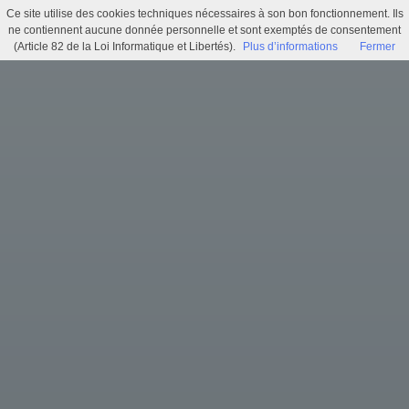
Ce site utilise des cookies techniques nécessaires à son bon fonctionnement. Ils
Délibération N°000 - Financement du salon Supply Chain Ouest (SCO)
ne contiennent aucune donnée personnelle et sont exemptés de consentement
(Article 82 de la Loi Informatique et Libertés).
Plus d’informations
Fermer
Menu
Identifiez-vous
Accueil
Actualités
Recherche
Infos pratiques
Histoire municipale
Exposition virtuelle
Trésors d'archives
Archi'games
Mentions légales