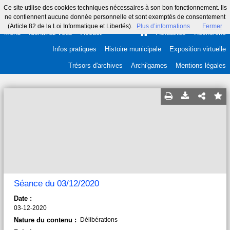
Ce site utilise des cookies techniques nécessaires à son bon fonctionnement. Ils
ne contiennent aucune donnée personnelle et sont exemptés de consentement
(Article 82 de la Loi Informatique et Libertés).
Plus d’informations
Fermer
Menu
Identifiez-vous
Accueil
Actualités
Recherche
Infos pratiques
Histoire municipale
Exposition virtuelle
Trésors d'archives
Archi'games
Mentions légales
Séance du 03/12/2020
Date :
03-12-2020
Nature du contenu :
Délibérations