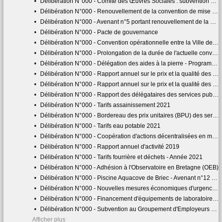
•
Délibération N°000 - Comité des Œuvres Sociales : subvention complémentaire liée à la refacturation de la mise à disposition de personnel
•
Délibération N°000 - Renouvellement de la convention de mise à disposition de personnels entre Quimper Bretagne Occidentale (QBO) et l'Ecole Européenne Supérieure d'Art de Bretagne (EESAB)
•
Délibération N°000 - Avenant n°5 portant renouvellement de la convention de mise à disposition du personnel du service 'animation surveillance' des piscines de QBO à la ville de Quimper
•
Délibération N°000 - Pacte de gouvernance
•
Délibération N°000 - Convention opérationnelle entre la Ville de Quimper, Quimper Bretagne Occidentale et Action Logement
•
Délibération N°000 - Prolongation de la durée de l'actuelle convention cadre d'action foncière avec l'Etablissement Public Foncier de Bretagne
•
Délibération N°000 - Délégation des aides à la pierre - Programmation fiabilisée de logements sociaux 2020
•
Délibération N°000 - Rapport annuel sur le prix et la qualité des services publics pour l'année 2019 - Rapport de la présidente sur le service d'élimination des déchets
•
Délibération N°000 - Rapport annuel sur le prix et la qualité des services publics pour l'année 2019 - Rapport de la présidente sur le service de l'eau et de l'assainissement
•
Délibération N°000 - Rapport des délégataires des services publics de l'eau potable, de l'assainissement collectif et de l'assainissement non collectif (SPANC)
•
Délibération N°000 - Tarifs assainissement 2021
•
Délibération N°000 - Bordereau des prix unitaires (BPU) des services d'eau et d'assainissement gérés en régie
•
Délibération N°000 - Tarifs eau potable 2021
•
Délibération N°000 - Coopération d'actions décentralisées en matière d'eau et d'assainissement
•
Délibération N°000 - Rapport annuel d'activité 2019
•
Délibération N°000 - Tarifs fourrière et déchets - Année 2021
•
Délibération N°000 - Adhésion à l'Observatoire en Bretagne (OEB)
•
Délibération N°000 - Piscine Aquacove de Briec - Avenant n°12 relatif au versement d'une compensation financière exceptionnelle
•
Délibération N°000 - Nouvelles mesures économiques d'urgence proposées par la Région Bretagne
•
Délibération N°000 - Financement d'équipements de laboratoire de l'ADRIA dans le cadre du CPER 2015-2020
•
Délibération N°000 - Subvention au Groupement d'Employeurs pour l'Insertion et la Qualification dans le Bâtiment et les Travaux Publics.
Afficher plus