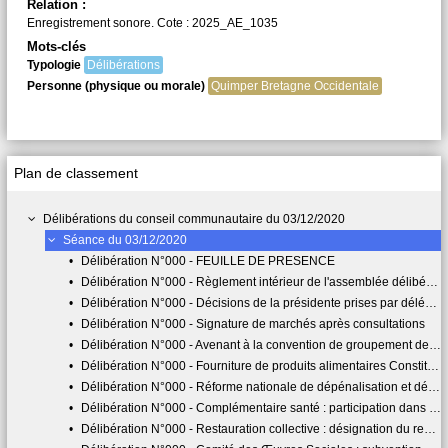
Relation :
Enregistrement sonore. Cote : 2025_AE_1035
Mots-clés
Typologie
Délibérations
Personne (physique ou morale)
Quimper Bretagne Occidentale
Plan de classement
Délibérations du conseil communautaire du 03/12/2020
Séance du 03/12/2020
•
Délibération N°000 - FEUILLE DE PRESENCE
•
Délibération N°000 - Règlement intérieur de l'assemblée délibérante de Quimper Bretagne Occidentale
•
Délibération N°000 - Décisions de la présidente prises par délégation du conseil communautaire
•
Délibération N°000 - Signature de marchés après consultations
•
Délibération N°000 - Avenant à la convention de groupement de commande pour la réalisation d une étude de prospective économique et de requalification urbaine du port du Corniguel
•
Délibération N°000 - Fourniture de produits alimentaires Constitution d'un groupement de commande
•
Délibération N°000 - Réforme nationale de dépénalisation et décentralisation du stationnement payant sur présentation des annexes 1 et 2 de la convention de reversement du produit des Forfaits de Post-Stationnement
•
Délibération N°000 - Complémentaire santé : participation dans le cadre d'une convention de participation, choix du prestataire, montants de participation financière de la collectivité
•
Délibération N°000 - Restauration collective : désignation du représentant employeur et de son suppléant au sein de l'AGRIAQ